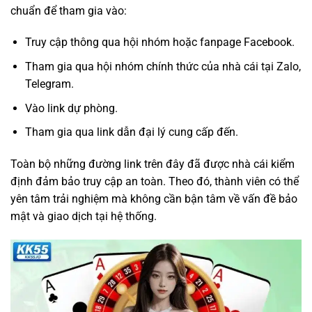
chuẩn để tham gia vào:
Truy cập thông qua hội nhóm hoặc fanpage Facebook.
Tham gia qua hội nhóm chính thức của nhà cái tại Zalo,
Telegram.
Vào link dự phòng.
Tham gia qua link dẫn đại lý cung cấp đến.
Toàn bộ những đường link trên đây đã được nhà cái kiểm
định đảm bảo truy cập an toàn. Theo đó, thành viên có thể
yên tâm trải nghiệm mà không cần bận tâm về vấn đề bảo
mật và giao dịch tại hệ thống.