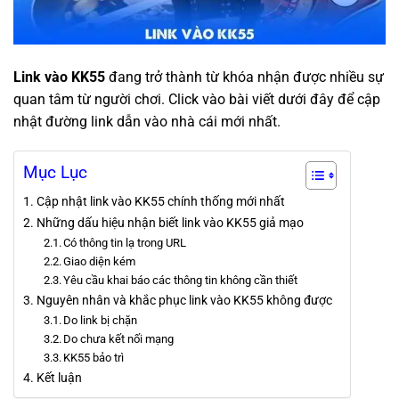
Link vào KK55
đang trở thành từ khóa nhận được nhiều sự
quan tâm từ người chơi. Click vào bài viết dưới đây để cập
nhật đường link dẫn vào nhà cái mới nhất.
Mục Lục
Cập nhật link vào KK55 chính thống mới nhất
Những dấu hiệu nhận biết link vào KK55 giả mạo
Có thông tin lạ trong URL
Giao diện kém
Yêu cầu khai báo các thông tin không cần thiết
Nguyên nhân và khắc phục link vào KK55 không được
Do link bị chặn
Do chưa kết nối mạng
KK55 bảo trì
Kết luận