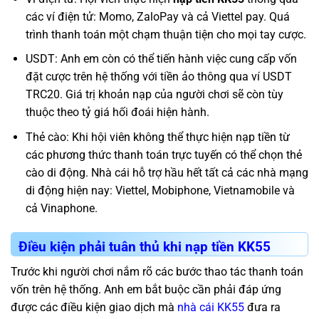
các ví điện tử: Momo, ZaloPay và cả Viettel pay. Quá
trình thanh toán một chạm thuận tiện cho mọi tay cược.
USDT: Anh em còn có thể tiến hành việc cung cấp vốn
đặt cược trên hệ thống với tiền ảo thông qua ví USDT
TRC20. Giá trị khoản nạp của người chơi sẽ còn tùy
thuộc theo tỷ giá hối đoái hiện hành.
Thẻ cào: Khi hội viên không thể thực hiện nạp tiền từ
các phương thức thanh toán trực tuyến có thể chọn thẻ
cào di động. Nhà cái hỗ trợ hầu hết tất cả các nhà mạng
di động hiện nay: Viettel, Mobiphone, Vietnamobile và
cả Vinaphone.
Điều kiện phải tuân thủ khi nạp tiền KK55
Trước khi người chơi nắm rõ các bước thao tác thanh toán
vốn trên hệ thống. Anh em bắt buộc cần phải đáp ứng
được các điều kiện giao dịch mà
nhà cái KK55
đưa ra