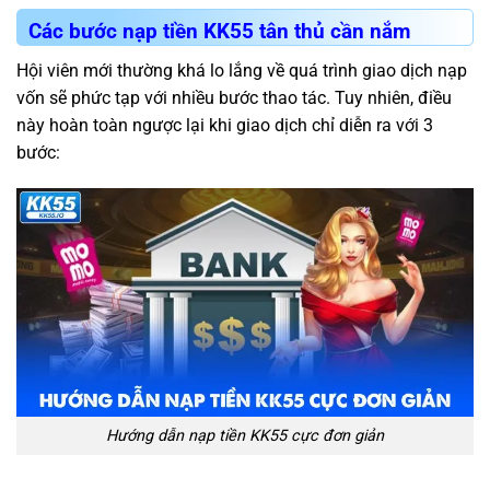
Các bước nạp tiền KK55 tân thủ cần nắm
Hội viên mới thường khá lo lắng về quá trình giao dịch nạp
vốn sẽ phức tạp với nhiều bước thao tác. Tuy nhiên, điều
này hoàn toàn ngược lại khi giao dịch chỉ diễn ra với 3
bước:
Hướng dẫn nạp tiền KK55 cực đơn giản