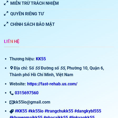
MIỄN TRỪ TRÁCH NHIỆM
QUYỀN RIÊNG TƯ
CHÍNH SÁCH BẢO MẬT
LIÊN HỆ
Thương hiệu:
KK55
Địa chỉ: Số
55
Đường số
55
, Phường 10, Quận 6,
Thành phố Hồ Chí Minh, Việt Nam
Website:
https://fast-rehab.us.com/
0315697560
kk55io@gmail.com
#KK55
#kk55io
#trangchukk55
#dangkybl555
#khuyenmaikk55
#nhacaikk55
#linkvaokk55