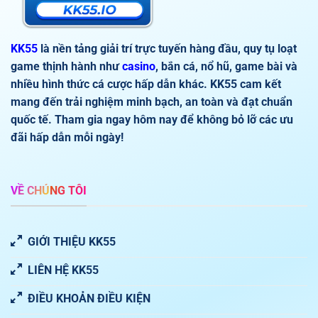
KK55
là nền tảng giải trí trực tuyến hàng đầu, quy tụ loạt
game thịnh hành như
casino
, bắn cá, nổ hũ, game bài và
nhiều hình thức cá cược hấp dẫn khác.
KK55
cam kết
mang đến trải nghiệm minh bạch, an toàn và đạt chuẩn
quốc tế. Tham gia ngay hôm nay để không bỏ lỡ các ưu
đãi hấp dẫn mỗi ngày!
VỀ CHÚNG TÔI
GIỚI THIỆU KK55
LIÊN HỆ KK55
ĐIỀU KHOẢN ĐIỀU KIỆN