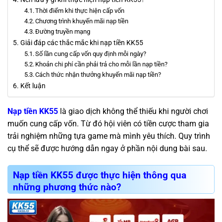
Thời điểm khi thực hiện cấp vốn
Chương trình khuyến mãi nạp tiền
Đường truyền mạng
Giải đáp các thắc mắc khi nạp tiền KK55
Số lần cung cấp vốn quy định mỗi ngày?
Khoản chi phí cần phải trả cho mỗi lần nạp tiền?
Cách thức nhận thưởng khuyến mãi nạp tiền?
Kết luận
Nạp tiền KK55
là giao dịch không thể thiếu khi người chơi
muốn cung cấp vốn. Từ đó hội viên có tiền cược tham gia
trải nghiệm những tựa game mà mình yêu thích. Quy trình
cụ thể sẽ được hướng dẫn ngay ở phần nội dung bài sau.
Nạp tiền KK55 được thực hiện thông qua
những phương thức nào?