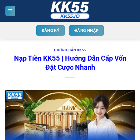
Skip
to
content
ĐĂNG KÝ
ĐĂNG NHẬP
HƯỚNG DẪN KK55
Nạp Tiền KK55 | Hướng Dẫn Cấp Vốn
Đặt Cược Nhanh