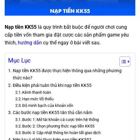
Nạp tiền KK55
là quy trình bắt buộc để người chơi cung
cấp tiền vốn tham gia đặt cược các sản phẩm game yêu
thích,
hướng dẫn
cụ thể ngay ở bài viết sau.
Mục Lục
Nạp tiền KK55 được thực hiện thông qua những phương
thức nào?
Điều kiện phải tuân thủ khi nạp tiền KK55
Kênh thanh toán
Hạn mức tối thiểu
Độ minh bạch của khoản vốn
Các bước nạp tiền KK55 tân thủ cần nắm
Bước 1: Mở tài khoản cá cược trên hệ thống
Bước 2: Chọn phương thức nạp tiền KK55
Bước 3: Cập nhật thông tin hoàn tất giao dịch
Nên lưu ý gì khi thực hiện nạp tiền KK55?