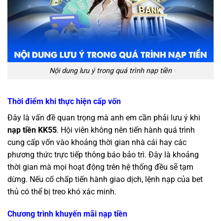
Nội dung lưu ý trong quá trình nạp tiền
Thời điểm khi thực hiện cấp vốn
Đây là vấn đề quan trọng mà anh em cần phải lưu ý khi
nạp tiền KK55
. Hội viên không nên tiến hành quá trình
cung cấp vốn vào khoảng thời gian nhà cái hay các
phương thức trực tiếp thông báo bảo trì. Đây là khoảng
thời gian mà mọi hoạt động trên hệ thống đều sẽ tạm
dừng. Nếu cố chấp tiến hành giao dịch, lệnh nạp của bet
thủ có thể bị treo khó xác minh.
Chương trình khuyến mãi nạp tiền