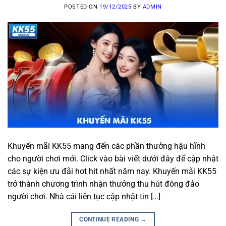
POSTED ON
19/12/2025
BY
ADMIN
Khuyến mãi KK55 mang đến các phần thưởng hậu hĩnh
cho người chơi mới. Click vào bài viết dưới đây để cập nhật
các sự kiện ưu đãi hot hit nhất năm nay. Khuyến mãi KK55
trở thành chương trình nhận thưởng thu hút đông đảo
người chơi. Nhà cái liên tục cập nhật tin […]
CONTINUE READING
→