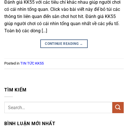
Đánh giá KK55 với các tiêu chí khác nhau giúp người chơi
có cái nhìn tổng quan. Click vào bài viết này để bỏ túi các
thông tin liên quan đến sân chơi hot hit. Đánh giá KK55
giúp người chơi có cái nhìn tổng quan nhất về các yếu tố.
Toàn bộ các dòng […]
CONTINUE READING
→
Posted in
TIN TỨC KK55
TÌM KIẾM
BÌNH LUẬN MỚI NHẤT